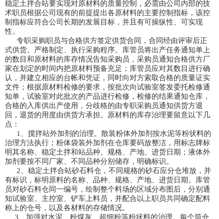
稳定土拌合站要实现对原材料的质量控制，必需由公司内部的技
术职员根据公司现有的前提提出各原材料的主要控制指标，该控
制指标应符合公司长期的发展目标，并且有可操纵性、可实现
性。
专职采购职员与合格供方签定供货合同，合同经由评审后正
式供货。严格制定、执行采购程序。库管员将出产任务通知单上
的数目和原材料的库存情况告知采购员，采购员通知合格供方厂
家在划定的时间内把原材料预备充足；库管员应对其数目进行确
认，并建立相应的台帐和凭证，同时向对方索取合格的质量证实
文件；根据原材料检修的要求，按批次向试验室签发委托检修通
知单，试验室对此批次的产品进行检修，检修的结果通知仓库，
合格的入库供出产使用，分歧格的由专职采购员通知供货方退
回，退货的用度由供货方承担。原材料的库存治理要留意以下几
点：
1、搅拌站外加剂的治理。散装粉体外加剂按水泥等粉状料的
治理方法执行；粉体袋装外加剂在仓库要码放整洁，用标志牌标
明其名称、稳定土拌和站品种、规格、产地、进货日期；液体外
加剂要按不同厂家、不同品种分别储存，明确标识。
2、稳定土拌合站砂石料仓，不同规格的砂石应分仓堆放，并
有标识，标明原料的名称、品种、规格、产地、进货日期。库管
员对砂石料仓同一编号，绘制整个料场的区域分布图后，分别通
知试验室、主控室、铲车上料员，并配合以上职员共同确定配料
称上的仓号，以及各材料的存储情况。
3、加强对水泥、粉煤灰、超细粉等粉状料的治理。每个筒仓